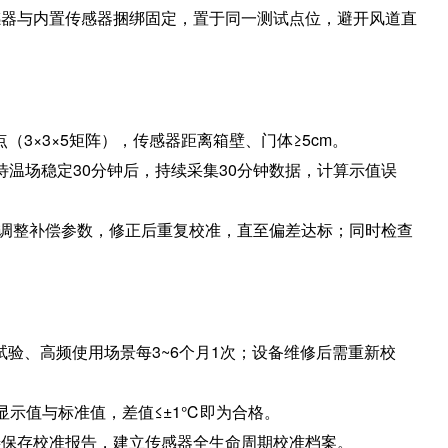
感器与内置传感器捆绑固定，置于同一测试点位，避开风道直
点（3×3×5矩阵），传感器距离箱壁、门体≥5cm。
待温场稳定30分钟后，持续采集30分钟数据，计算示值误
功能调整补偿参数，修正后重复校准，直至偏差达标；同时检查
试验、高频使用场景每3~6个月1次；设备维修后需重新校
显示值与标准值，差值≤±1℃即为合格。
善保存校准报告，建立传感器全生命周期校准档案。