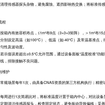
：清理传感器探头杂物，避免腐蚀、遮挡影响热交换；将标准传
流程
按箱内有效容积布点，≤1m³布9点（3×3×3矩阵），＞1m³布15
分别设定高温（如100℃）、低温（如-40℃）及常温基准点，
均匀性及波动度。
若示值误差超出±0.5℃允许范围，通过设备面板“温度校准”
接线，排除接触不良问题。
与维护
常规场景每年1次，由具备CNAS资质的第三方机构执行；精密
每周进行1次简易比对，将标准温度计置于箱内中心，对比设备
：定期清洁传感器探头，检查固定状态，避免振动导致偏移；妥